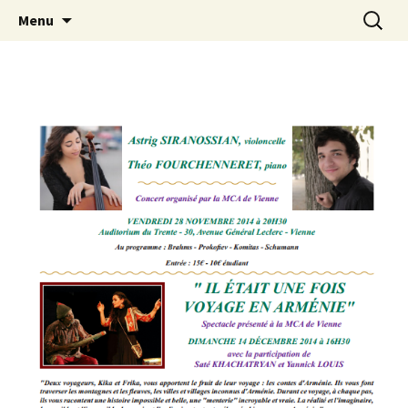
Le site de la Maison de la Culture
Aller
Recherc
MCA Vienne
Menu
au
Arménienne de Vienne
contenu