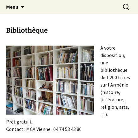
Le site de la Maison de la Culture
Aller
Recherc
MCA Vienne
Menu
au
Arménienne de Vienne
contenu
Bibliothèque
A votre
disposition,
une
bibliothèque
de 1 200 titres
sur l’Arménie
(histoire,
littérature,
religion, arts,
…).
Prêt gratuit.
Contact : MCA Vienne : 04 74 53 43 80