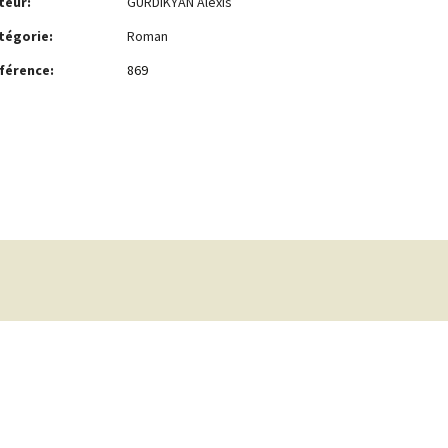
teur:
GURDIKYAN Alexis
tégorie:
Roman
férence:
869