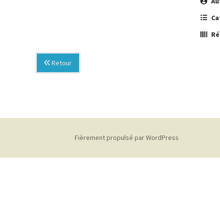
Au
Ca
Ré
Retour
Fièrement propulsé par WordPress