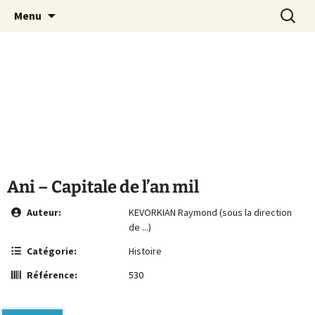
Le site de la Maison de la Culture
Aller
Recherc
MCA Vienne
Menu
au
Arménienne de Vienne
contenu
Ani – Capitale de l’an mil
Auteur:
KEVORKIAN Raymond (sous la direction
de ...)
Catégorie:
Histoire
Référence:
530