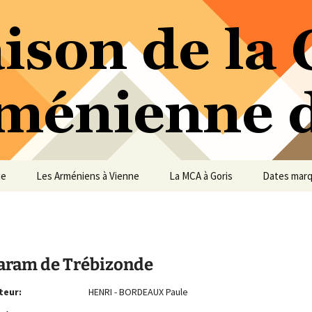
ure Arménienne de Vienne
ne
ue
Les Arméniens à Vienne
La MCA à Goris
Dates mar
aram de Trébizonde
teur:
HENRI - BORDEAUX Paule