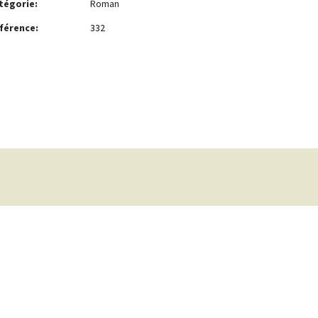
tégorie:
Roman
férence:
332