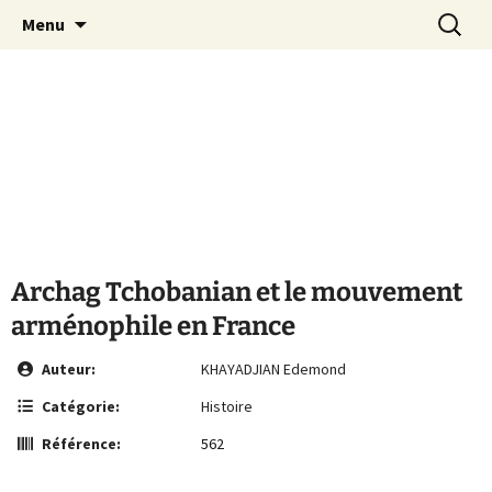
Le site de la Maison de la Culture
Aller
Recherc
MCA Vienne
Menu
au
Arménienne de Vienne
contenu
Archag Tchobanian et le mouvement
arménophile en France
Auteur:
KHAYADJIAN Edemond
Catégorie:
Histoire
Référence:
562