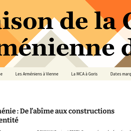
ure Arménienne de Vienne
ne
ue
Les Arméniens à Vienne
La MCA à Goris
Dates mar
énie : De l’abîme aux constructions
entité