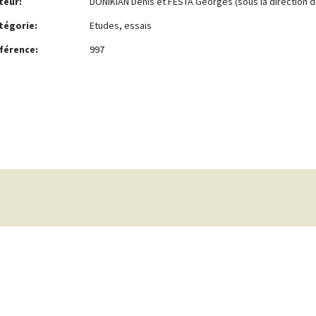
teur:
DONIKIAN Denis et FESTA Georges (sous la direction de 
tégorie:
Etudes, essais
férence:
997