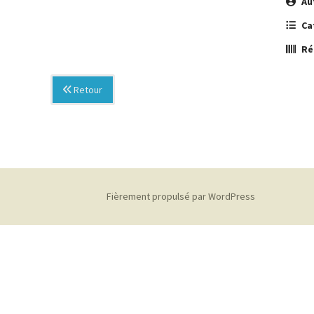
Au
Ca
Ré
Retour
Fièrement propulsé par WordPress