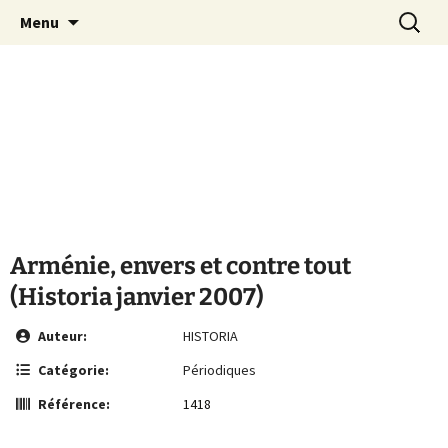
Le site de la Maison de la Culture
Aller
Recherc
MCA Vienne
Menu
au
Arménienne de Vienne
contenu
Arménie, envers et contre tout
(Historia janvier 2007)
Auteur:
HISTORIA
Catégorie:
Périodiques
Référence:
1418