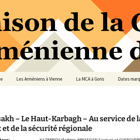
ure Arménienne de Vienne
ne
ue
Les Arméniens à Vienne
La MCA à Goris
Dates mar
akh – Le Haut-Karbagh – Au service de l
 et de la sécurité régionale
teur:
KAZIMIROV Vladimir, MINASSIAN Sergueï et GUERGUER