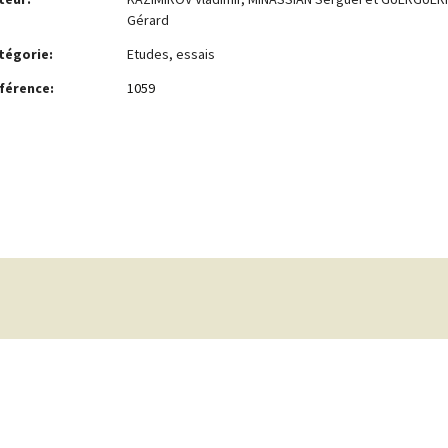
Gérard
tégorie:
Etudes, essais
férence:
1059