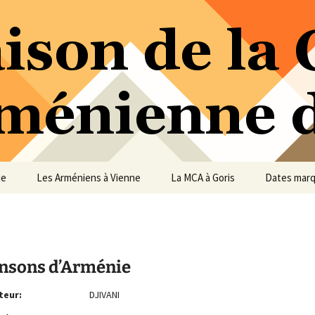
ure Arménienne de Vienne
ne
ue
Les Arméniens à Vienne
La MCA à Goris
Dates mar
nsons d’Arménie
teur:
DJIVANI