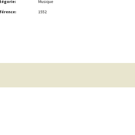
tégorie:
Musique
férence:
1552