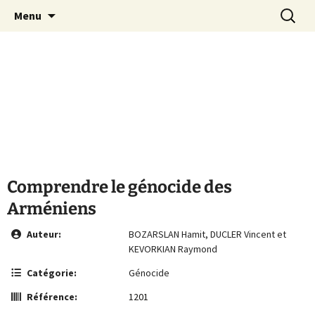
Le site de la Maison de la Culture
Aller
Recherc
MCA Vienne
Menu
au
Arménienne de Vienne
contenu
Comprendre le génocide des
Arméniens
Auteur:
BOZARSLAN Hamit, DUCLER Vincent et
KEVORKIAN Raymond
Catégorie:
Génocide
Référence:
1201