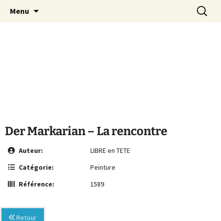
Le site de la Maison de la Culture
Aller
Recherc
MCA Vienne
Menu
au
Arménienne de Vienne
contenu
Der Markarian – La rencontre
Auteur:
LIBRE en TETE
Catégorie:
Peinture
Référence:
1589
Retour