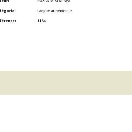
teur:
PUZANTATSI Norayr
tégorie:
Langue arménienne
férence:
1164