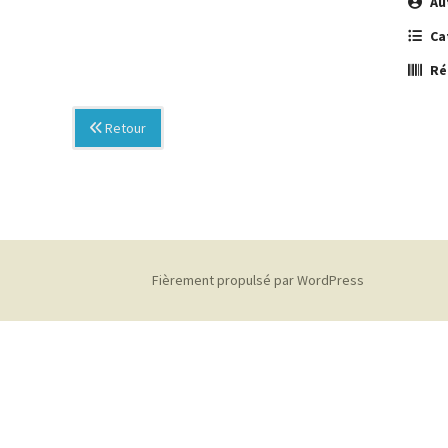
Au
Ca
Ré
Retour
Fièrement propulsé par WordPress