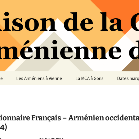
ure Arménienne de Vienne
ne
ue
Les Arméniens à Vienne
La MCA à Goris
Dates mar
tionnaire Français – Arménien occidenta
4)