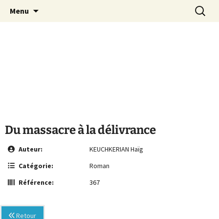
Le site de la Maison de la Culture
Aller
Recherc
MCA Vienne
Menu
au
Arménienne de Vienne
contenu
Du massacre à la délivrance
Auteur:
KEUCHKERIAN Haïg
Catégorie:
Roman
Référence:
367
Retour