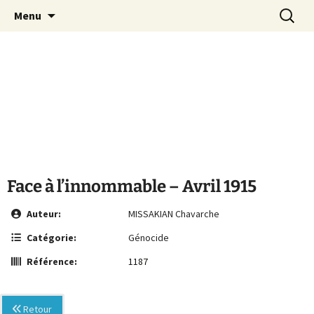
Le site de la Maison de la Culture
Aller
Recherc
MCA Vienne
Menu
au
Arménienne de Vienne
contenu
Face à l’innommable – Avril 1915
Auteur:
MISSAKIAN Chavarche
Catégorie:
Génocide
Référence:
1187
Retour