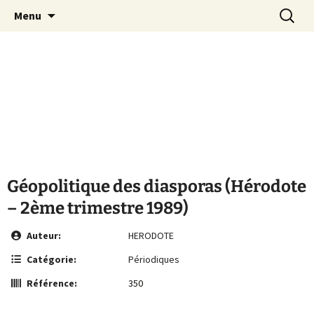
Le site de la Maison de la Culture
Aller
Recherc
MCA Vienne
Menu
au
Arménienne de Vienne
contenu
Géopolitique des diasporas (Hérodote
– 2ème trimestre 1989)
Auteur:
HERODOTE
Catégorie:
Périodiques
Référence:
350