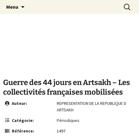
Le site de la Maison de la Culture
Aller
Recherc
MCA Vienne
Menu
au
Arménienne de Vienne
contenu
Guerre des 44 jours en Artsakh – Les
collectivités françaises mobilisées
Auteur:
REPRESENTATION DE LA REPUBLIQUE D
ARTSAKH
Catégorie:
Périodiques
Référence:
1497