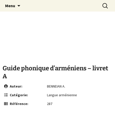
Le site de la Maison de la Culture
Aller
Recherc
MCA Vienne
Menu
au
Arménienne de Vienne
contenu
Guide phonique d’arméniens – livret
A
Auteur:
BENNEIAN A.
Catégorie:
Langue arménienne
Référence:
287