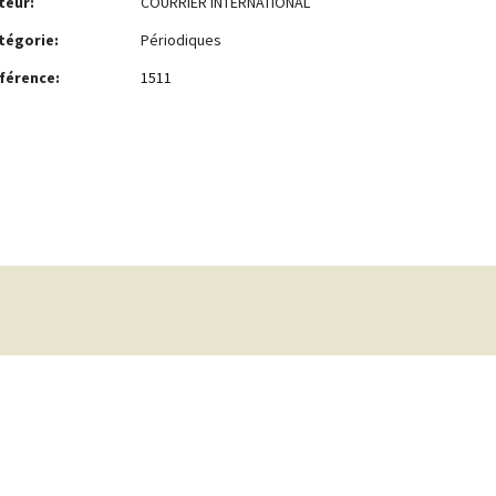
teur:
COURRIER INTERNATIONAL
tégorie:
Périodiques
férence:
1511