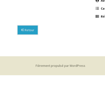
Au
Ca
Ré
Retour
Fièrement propulsé par WordPress