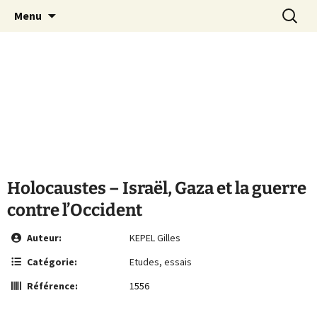
Le site de la Maison de la Culture
Aller
Recherc
MCA Vienne
Menu
au
Arménienne de Vienne
contenu
Holocaustes – Israël, Gaza et la guerre
contre l’Occident
Auteur:
KEPEL Gilles
Catégorie:
Etudes, essais
Référence:
1556