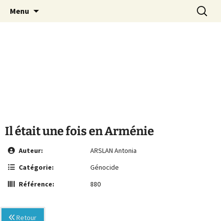
Le site de la Maison de la Culture
Aller
Recherc
MCA Vienne
Menu
au
Arménienne de Vienne
contenu
Il était une fois en Arménie
Auteur:
ARSLAN Antonia
Catégorie:
Génocide
Référence:
880
Retour