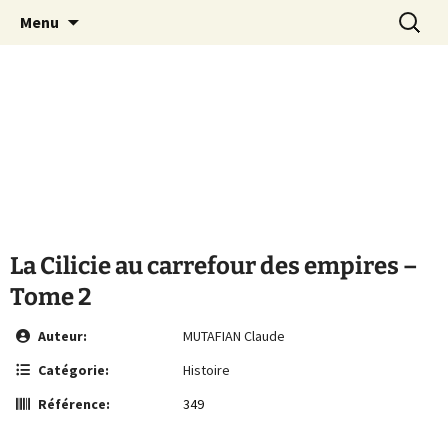
Le site de la Maison de la Culture
Aller
Recherc
MCA Vienne
Menu
au
Arménienne de Vienne
contenu
La Cilicie au carrefour des empires –
Tome 2
Auteur:
MUTAFIAN Claude
Catégorie:
Histoire
Référence:
349