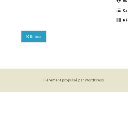
Au
Ca
Ré
Retour
Fièrement propulsé par WordPress