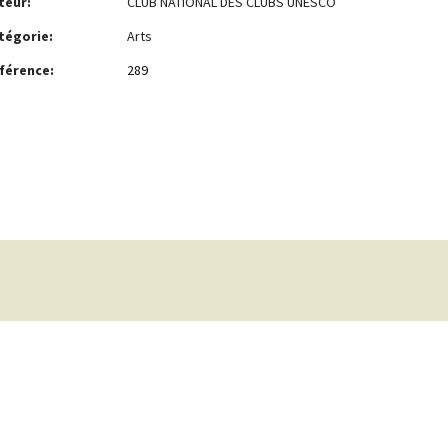
teur:
CLUB NATIONAL DES CLUBS UNESCO
tégorie:
Arts
férence:
289