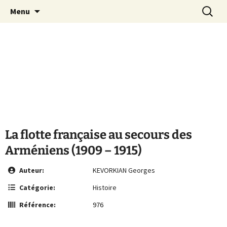
Le site de la Maison de la Culture
Aller
Recherc
MCA Vienne
Menu
au
Arménienne de Vienne
contenu
La flotte française au secours des
Arméniens (1909 – 1915)
Auteur:
KEVORKIAN Georges
Catégorie:
Histoire
Référence:
976