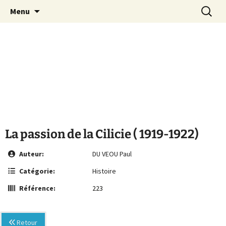
Le site de la Maison de la Culture
Aller
Recherc
MCA Vienne
Menu
au
Arménienne de Vienne
contenu
La passion de la Cilicie ( 1919-1922)
Auteur:
DU VEOU Paul
Catégorie:
Histoire
Référence:
223
Retour