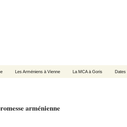
Culture Arménienne de Vienne
ne
ue
Les Arméniens à Vienne
La MCA à Goris
Dates
promesse arménienne