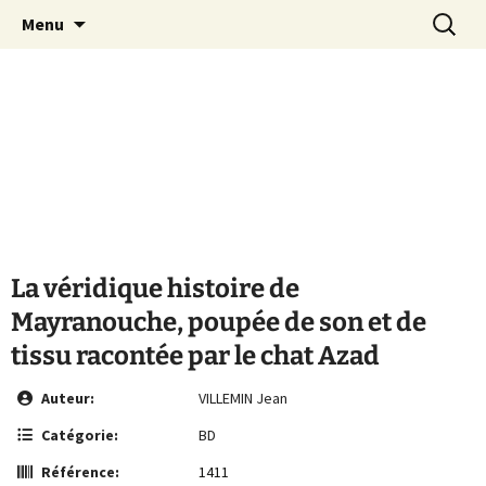
Le site de la Maison de la Culture
Aller
Recherc
MCA Vienne
Menu
au
Arménienne de Vienne
contenu
La véridique histoire de
Mayranouche, poupée de son et de
tissu racontée par le chat Azad
Auteur:
VILLEMIN Jean
Catégorie:
BD
Référence:
1411