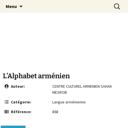
Le site de la Maison de la Culture
Aller
Recherc
MCA Vienne
Menu
au
Arménienne de Vienne
contenu
L’Alphabet arménien
Auteur:
CENTRE CULTUREL ARMENIEN SAHAK
MESROB
Catégorie:
Langue arménienne
Référence:
868