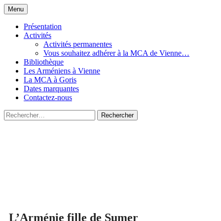
Aller
Menu
au
Le site de la Maison de la Culture
MCA Vienne
contenu
Présentation
Arménienne de Vienne
Activités
Activités permanentes
Vous souhaitez adhérer à la MCA de Vienne…
Bibliothèque
Les Arméniens à Vienne
La MCA à Goris
Dates marquantes
Contactez-nous
Rechercher :
L’Arménie fille de Sumer