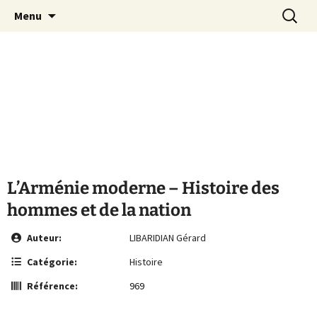
Le site de la Maison de la Culture
Aller
Recherc
MCA Vienne
Menu
au
Arménienne de Vienne
contenu
L’Arménie moderne – Histoire des
hommes et de la nation
Auteur:
LIBARIDIAN Gérard
Catégorie:
Histoire
Référence:
969