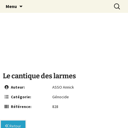
Le site de la Maison de la Culture
Aller
Recherc
MCA Vienne
Menu
au
Arménienne de Vienne
contenu
Le cantique des larmes
Auteur:
ASSO Annick
Catégorie:
Génocide
Référence:
828
Retour