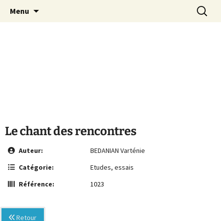
Le site de la Maison de la Culture
Aller
Recherc
MCA Vienne
Menu
au
Arménienne de Vienne
contenu
Le chant des rencontres
Auteur:
BEDANIAN Varténie
Catégorie:
Etudes, essais
Référence:
1023
Retour