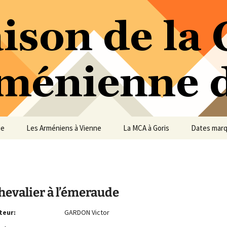
ure Arménienne de Vienne
ne
ue
Les Arméniens à Vienne
La MCA à Goris
Dates mar
hevalier à l’émeraude
teur:
GARDON Victor