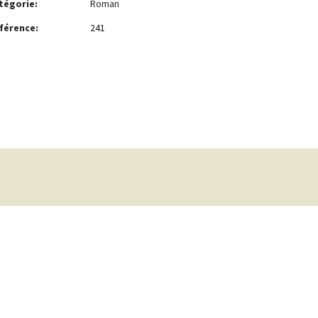
tégorie:
Roman
férence:
241