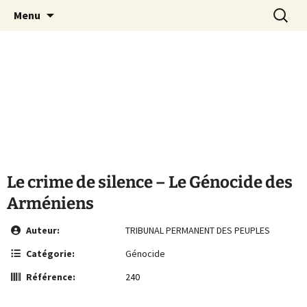
Le site de la Maison de la Culture
Aller
Recherc
MCA Vienne
Menu
au
Arménienne de Vienne
contenu
Le crime de silence – Le Génocide des
Arméniens
Auteur:
TRIBUNAL PERMANENT DES PEUPLES
Catégorie:
Génocide
Référence:
240