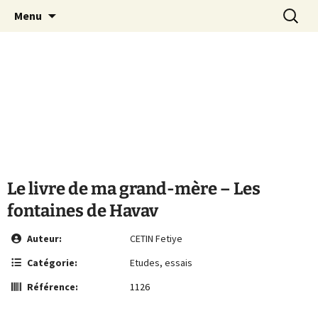
Le site de la Maison de la Culture
Aller
Recherc
MCA Vienne
Menu
au
Arménienne de Vienne
contenu
Le livre de ma grand-mère – Les
fontaines de Havav
Auteur:
CETIN Fetiye
Catégorie:
Etudes, essais
Référence:
1126