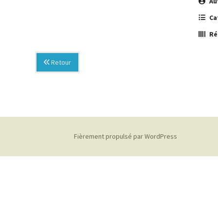
Au
Ca
Ré
Retour
Fièrement propulsé par WordPress