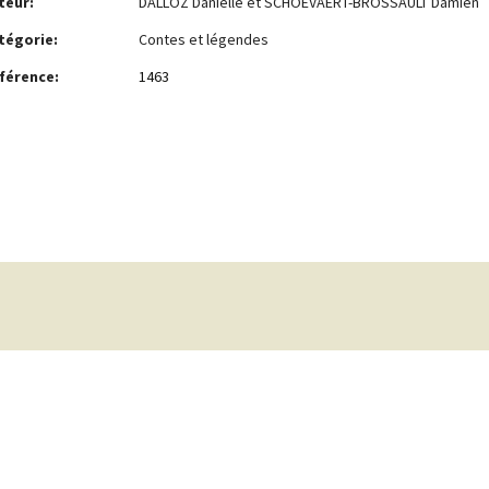
teur:
DALLOZ Danielle et SCHOEVAERT-BROSSAULT Damien
tégorie:
Contes et légendes
férence:
1463