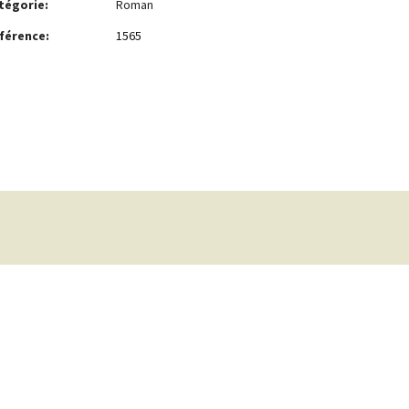
tégorie:
Roman
férence:
1565