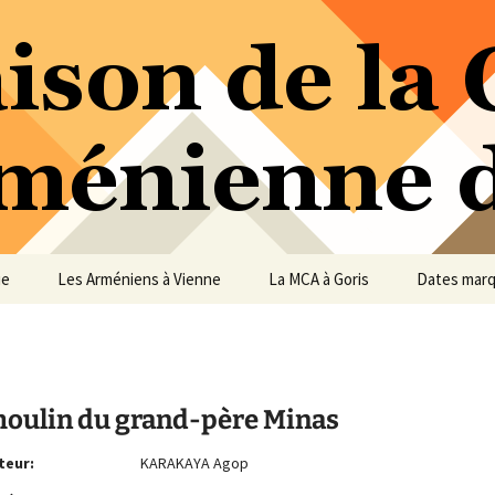
ure Arménienne de Vienne
ne
ue
Les Arméniens à Vienne
La MCA à Goris
Dates mar
moulin du grand-père Minas
teur:
KARAKAYA Agop