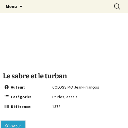
Le site de la Maison de la Culture
Aller
Recherc
MCA Vienne
Menu
au
Arménienne de Vienne
contenu
Le sabre et le turban
Auteur:
COLOSSIMO Jean-Frrançois
Catégorie:
Etudes, essais
Référence:
1372
Retour