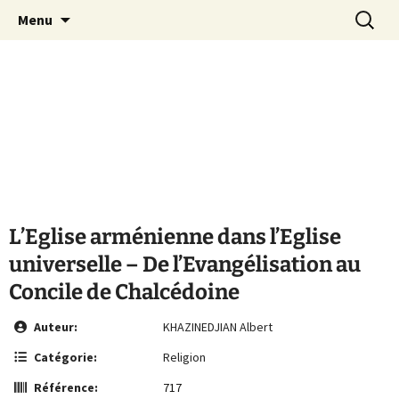
Le site de la Maison de la Culture
Aller
Recherc
MCA Vienne
Menu
au
Arménienne de Vienne
contenu
L’Eglise arménienne dans l’Eglise
universelle – De l’Evangélisation au
Concile de Chalcédoine
Auteur:
KHAZINEDJIAN Albert
Catégorie:
Religion
Référence:
717