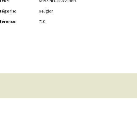
teur:
KHAZINEDJIAN Albert
tégorie:
Religion
férence:
710