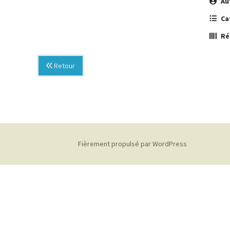
Au
Ca
Ré
Retour
Fièrement propulsé par WordPress