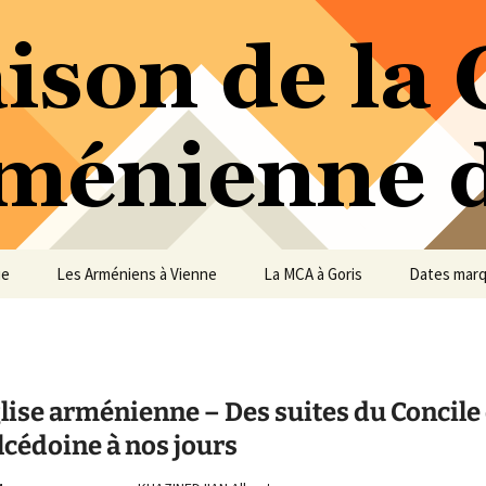
ure Arménienne de Vienne
ne
ue
Les Arméniens à Vienne
La MCA à Goris
Dates mar
lise arménienne – Des suites du Concile
lcédoine à nos jours