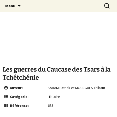
Le site de la Maison de la Culture
Aller
Recherc
MCA Vienne
Menu
au
Arménienne de Vienne
contenu
Les guerres du Caucase des Tsars à la
Tchétchénie
Auteur:
KARAM Patrick et MOURGUES Thibaut
Catégorie:
Histoire
Référence:
653