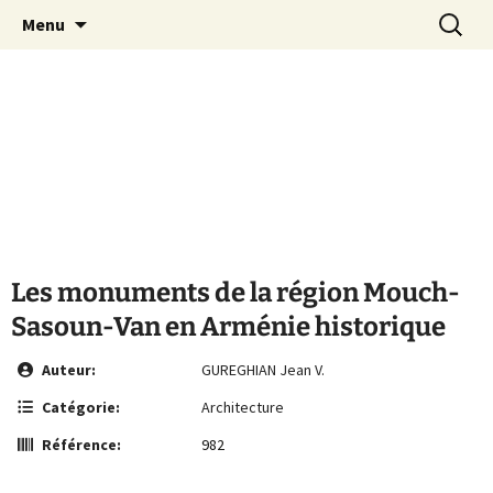
Le site de la Maison de la Culture
Aller
Recherc
MCA Vienne
Menu
au
Arménienne de Vienne
contenu
Les monuments de la région Mouch-
Sasoun-Van en Arménie historique
Auteur:
GUREGHIAN Jean V.
Catégorie:
Architecture
Référence:
982