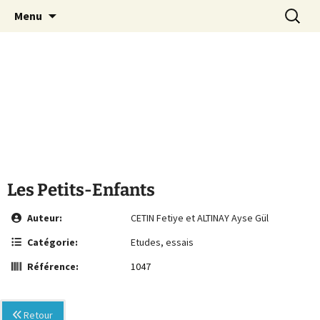
Le site de la Maison de la Culture
Aller
Recherc
MCA Vienne
Menu
au
Arménienne de Vienne
contenu
Les Petits-Enfants
Auteur:
CETIN Fetiye et ALTINAY Ayse Gül
Catégorie:
Etudes, essais
Référence:
1047
Retour