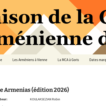
ure Arménienne de Vienne
ne
ue
Les Arméniens à Vienne
La MCA à Goris
Dates mar
le Armenias (édition 2026)
teur:
KOULAKSEZIAN Robin