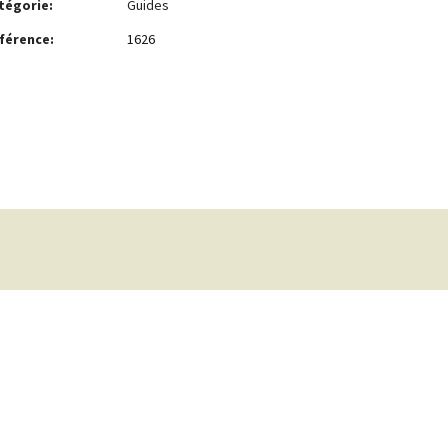
tégorie:
Guides
férence:
1626