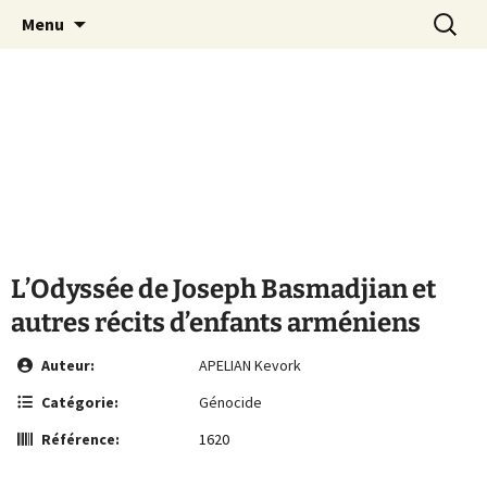
Le site de la Maison de la Culture
Aller
Recherc
MCA Vienne
Menu
au
Arménienne de Vienne
contenu
L’Odyssée de Joseph Basmadjian et
autres récits d’enfants arméniens
Auteur:
APELIAN Kevork
Catégorie:
Génocide
Référence:
1620