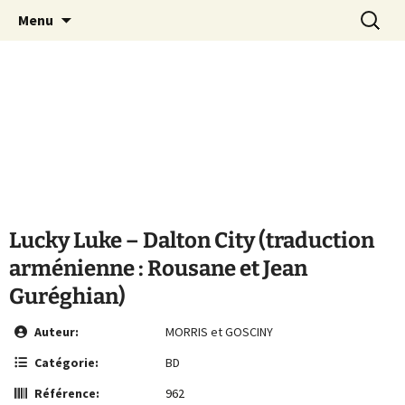
Le site de la Maison de la Culture
Aller
Recherc
MCA Vienne
Menu
au
Arménienne de Vienne
contenu
Lucky Luke – Dalton City (traduction
arménienne : Rousane et Jean
Guréghian)
Auteur:
MORRIS et GOSCINY
Catégorie:
BD
Référence:
962