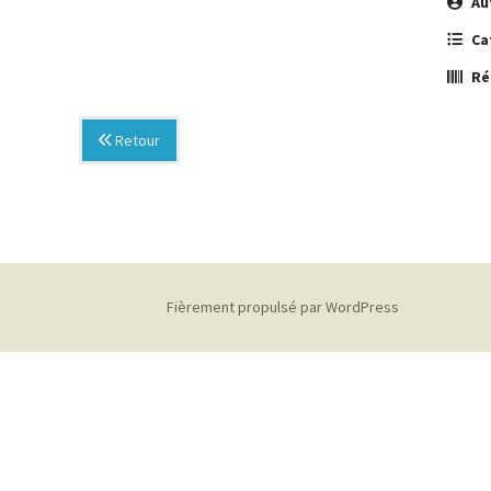
Au
Ca
Ré
Retour
Fièrement propulsé par WordPress