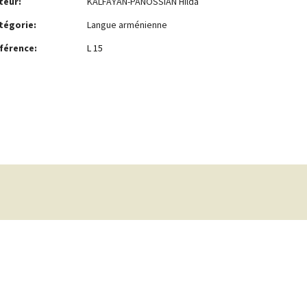
teur:
KALFAYAN-PANOSSIAN Hilda
tégorie:
Langue arménienne
férence:
L 15