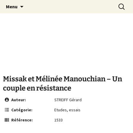
Le site de la Maison de la Culture
Aller
Recherc
MCA Vienne
Menu
au
Arménienne de Vienne
contenu
Missak et Mélinée Manouchian – Un
couple en résistance
Auteur:
STREIFF Gérard
Catégorie:
Etudes, essais
Référence:
1533