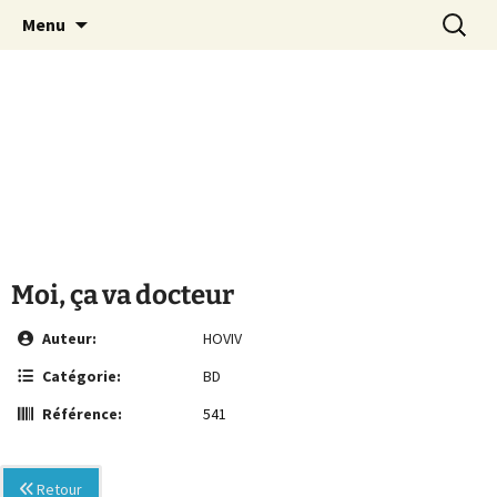
Le site de la Maison de la Culture
Aller
Recherc
MCA Vienne
Menu
au
Arménienne de Vienne
contenu
Moi, ça va docteur
Auteur:
HOVIV
Catégorie:
BD
Référence:
541
Retour