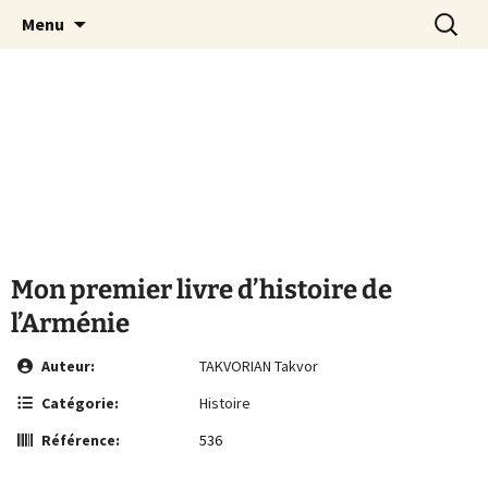
Le site de la Maison de la Culture
Aller
Recherc
MCA Vienne
Menu
au
Arménienne de Vienne
contenu
Mon premier livre d’histoire de
l’Arménie
Auteur:
TAKVORIAN Takvor
Catégorie:
Histoire
Référence:
536